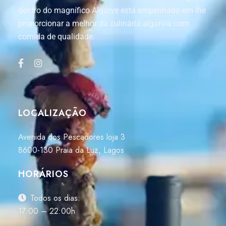
dentro do magnífico Algarve está empenhado em lhe
proporcionar a melhor da culinária algarvia com
comida de qualidade.
LOCALIZAÇÃO
Avenida dos Pescadores loja 3
8600-130 Praia da Luz, Lagos
HORÁRIOS
Todos os dias:
17:00 – 22:00h